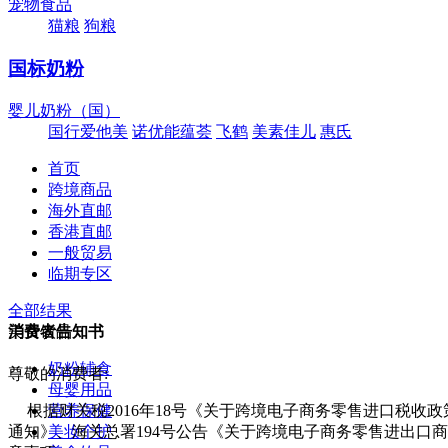
宠物食品
猫粮
狗粮
国标奶粉
婴儿奶粉（国）
国行爱他美
诺优能蕴荟
飞鹤
美素佳儿
惠氏
首页
跨境商品
海外直邮
香港直邮
一般贸易
临期专区
全部结果
美食饮品
消费者告知书
奶粉辅食
尊敬的消费者:
母婴用品
营养保健
根据财关税2016年18号《关于跨境电子商务零售进口税收
美妆个护
通知》、海关总署194号公告《关于跨境电子商务零售进出口