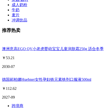
成人奶粉
牛奶
麦片
冲调饮品
推荐热卖
澳洲意高EGO QV小老虎婴幼宝宝儿童润肤霜250g 适合冬季
￥
53.21
2030-07
德国郝柏娜Huebner女性孕妇铁元素铁剂口服液500ml
￥
112.62
2027-09
跨境商