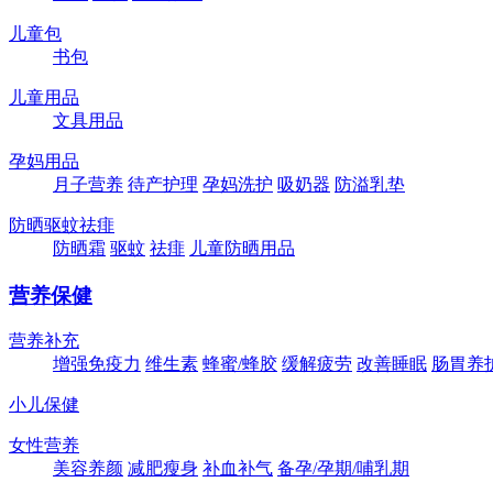
儿童包
书包
儿童用品
文具用品
孕妈用品
月子营养
待产护理
孕妈洗护
吸奶器
防溢乳垫
防晒驱蚊祛痱
防晒霜
驱蚊
祛痱
儿童防晒用品
营养保健
营养补充
增强免疫力
维生素
蜂蜜/蜂胶
缓解疲劳
改善睡眠
肠胃养
小儿保健
女性营养
美容养颜
减肥瘦身
补血补气
备孕/孕期/哺乳期