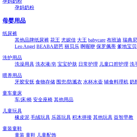
孕妈奶粉
孕妈奶粉
母婴用品
纸尿裤
其他品牌纸尿裤
花王
尤妮佳
大王
babycare
布班迪
瑞典尼塔
Leo Angel
BEABA碧芭
丽贝乐
啊喔咿
保罗佩蒂
爹地宝贝
洗护用品
洗澡用具
洗衣液/皂
宝宝护肤
日常护理
儿童口腔护理
洗
喂养用品
牙胶安抚
食物存储
围兜/防溅衣
水杯水壶
辅食料理机
奶
童车童床
车/床/椅
安全座椅
其他用品
儿童玩具
橡皮泥
毛绒玩具
乐器玩具
积木拼接
其他玩具
益智早教
童装童鞋
童装
童鞋
儿童配饰