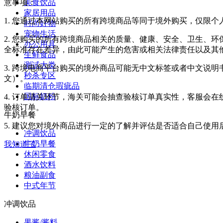
美食饮品
意事项：
家居用品
1. 您通过本网站购买的所有跨境商品等同于境外购买，仅限
时尚好物
宠物生活
2. 您购买的所有跨境商品相关的质量、健康、安全、卫生、
办公用具
全标准存在差异，由此可能产生的危害或相关法律责任以及其
生鲜食品
测试大类
3. 跨境电商平台购买的境外商品可能无中文标签或者中文说明书
秒杀专区
文）。
临期清仓瑕疵品
国标奶粉
4. 订单清关环节，海关可能会抽查验核订单真实性，客服会
验核订单。
牛奶早餐
5. 建议您对境外商品进行一定的了解并评估是否适合自己使
冲调饮品
牛奶早餐
我知道了
休闲零食
酒水饮料
粮油副食
中式年节
冲调饮品
果酱/酱料