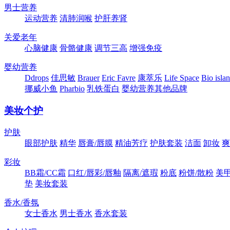
男士营养
运动营养
清肺润喉
护肝养肾
关爱老年
心脑健康
骨骼健康
调节三高
增强免疫
婴幼营养
Ddrops
佳思敏
Brauer
Eric Favre
康萃乐
Life Space
Bio isla
挪威小鱼
Pharbio
乳铁蛋白
婴幼营养其他品牌
美妆个护
护肤
眼部护肤
精华
唇膏/唇膜
精油芳疗
护肤套装
洁面
卸妆
爽
彩妆
BB霜/CC霜
口红/唇彩/唇釉
隔离/遮瑕
粉底
粉饼/散粉
美
垫
美妆套装
香水/香氛
女士香水
男士香水
香水套装