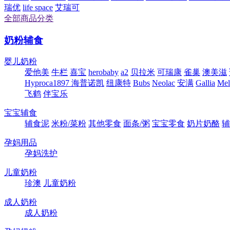
瑞优
life space
艾瑞可
全部商品分类
奶粉辅食
婴儿奶粉
爱他美
牛栏
喜宝
herobaby
a2
贝拉米
可瑞康
雀巢
澳美滋
Hyproca1897 海普诺凯
纽康特
Bubs
Neolac
安满
Gallia
Me
飞鹤
伴宝乐
宝宝辅食
辅食泥
米粉/菜粉
其他零食
面条/粥
宝宝零食
奶片奶酪
辅
孕妈用品
孕妈洗护
儿童奶粉
珍澳
儿童奶粉
成人奶粉
成人奶粉