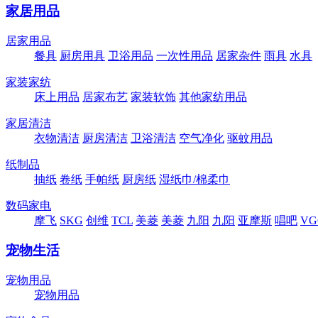
家居用品
居家用品
餐具
厨房用具
卫浴用品
一次性用品
居家杂件
雨具
水具
家装家纺
床上用品
居家布艺
家装软饰
其他家纺用品
家居清洁
衣物清洁
厨房清洁
卫浴清洁
空气净化
驱蚊用品
纸制品
抽纸
卷纸
手帕纸
厨房纸
湿纸巾/棉柔巾
数码家电
摩飞
SKG
创维
TCL
美菱
美菱
九阳
九阳
亚摩斯
唱吧
VG
宠物生活
宠物用品
宠物用品