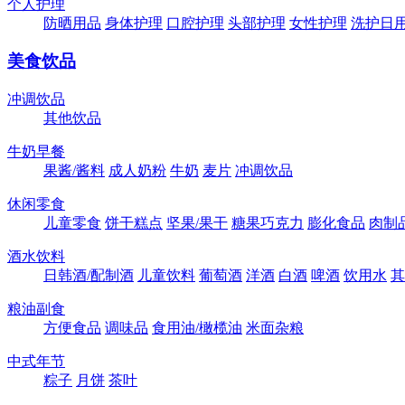
个人护理
防晒用品
身体护理
口腔护理
头部护理
女性护理
洗护日
美食饮品
冲调饮品
其他饮品
牛奶早餐
果酱/酱料
成人奶粉
牛奶
麦片
冲调饮品
休闲零食
儿童零食
饼干糕点
坚果/果干
糖果巧克力
膨化食品
肉制
酒水饮料
日韩酒/配制酒
儿童饮料
葡萄酒
洋酒
白酒
啤酒
饮用水
其
粮油副食
方便食品
调味品
食用油/橄榄油
米面杂粮
中式年节
粽子
月饼
茶叶