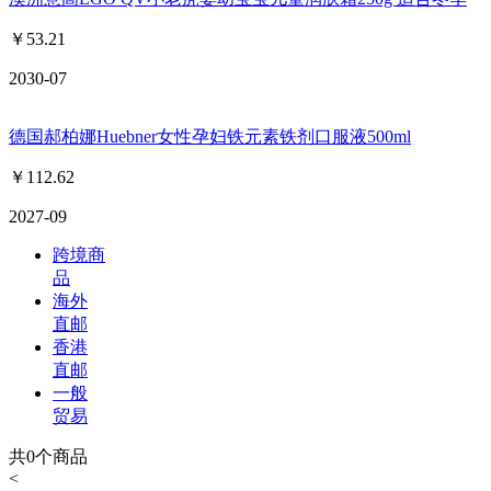
￥
53.21
2030-07
德国郝柏娜Huebner女性孕妇铁元素铁剂口服液500ml
￥
112.62
2027-09
跨境商
品
海外
直邮
香港
直邮
一般
贸易
共
0
个商品
<