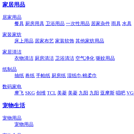
家居用品
居家用品
餐具
厨房用具
卫浴用品
一次性用品
居家杂件
雨具
水具
家装家纺
床上用品
居家布艺
家装软饰
其他家纺用品
家居清洁
衣物清洁
厨房清洁
卫浴清洁
空气净化
驱蚊用品
纸制品
抽纸
卷纸
手帕纸
厨房纸
湿纸巾/棉柔巾
数码家电
摩飞
SKG
创维
TCL
美菱
美菱
九阳
九阳
亚摩斯
唱吧
VG
宠物生活
宠物用品
宠物用品