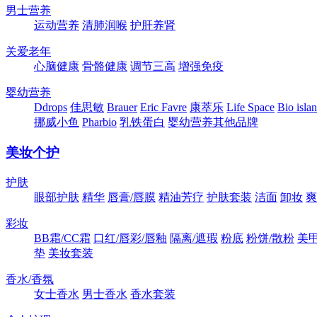
男士营养
运动营养
清肺润喉
护肝养肾
关爱老年
心脑健康
骨骼健康
调节三高
增强免疫
婴幼营养
Ddrops
佳思敏
Brauer
Eric Favre
康萃乐
Life Space
Bio isla
挪威小鱼
Pharbio
乳铁蛋白
婴幼营养其他品牌
美妆个护
护肤
眼部护肤
精华
唇膏/唇膜
精油芳疗
护肤套装
洁面
卸妆
爽
彩妆
BB霜/CC霜
口红/唇彩/唇釉
隔离/遮瑕
粉底
粉饼/散粉
美
垫
美妆套装
香水/香氛
女士香水
男士香水
香水套装