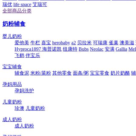
瑞优
life space
艾瑞可
全部商品分类
奶粉辅食
婴儿奶粉
爱他美
牛栏
喜宝
herobaby
a2
贝拉米
可瑞康
雀巢
澳美滋
Hyproca1897 海普诺凯
纽康特
Bubs
Neolac
安满
Gallia
Me
飞鹤
伴宝乐
宝宝辅食
辅食泥
米粉/菜粉
其他零食
面条/粥
宝宝零食
奶片奶酪
辅
孕妈用品
孕妈洗护
儿童奶粉
珍澳
儿童奶粉
成人奶粉
成人奶粉