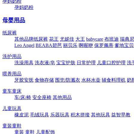
孕妈奶粉
孕妈奶粉
母婴用品
纸尿裤
其他品牌纸尿裤
花王
尤妮佳
大王
babycare
布班迪
瑞典尼塔
Leo Angel
BEABA碧芭
丽贝乐
啊喔咿
保罗佩蒂
爹地宝贝
洗护用品
洗澡用具
洗衣液/皂
宝宝护肤
日常护理
儿童口腔护理
洗
喂养用品
牙胶安抚
食物存储
围兜/防溅衣
水杯水壶
辅食料理机
奶
童车童床
车/床/椅
安全座椅
其他用品
儿童玩具
橡皮泥
毛绒玩具
乐器玩具
积木拼接
其他玩具
益智早教
童装童鞋
童装
童鞋
儿童配饰