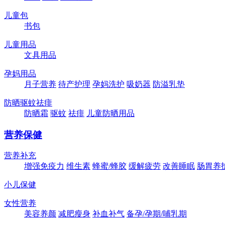
儿童包
书包
儿童用品
文具用品
孕妈用品
月子营养
待产护理
孕妈洗护
吸奶器
防溢乳垫
防晒驱蚊祛痱
防晒霜
驱蚊
祛痱
儿童防晒用品
营养保健
营养补充
增强免疫力
维生素
蜂蜜/蜂胶
缓解疲劳
改善睡眠
肠胃养
小儿保健
女性营养
美容养颜
减肥瘦身
补血补气
备孕/孕期/哺乳期