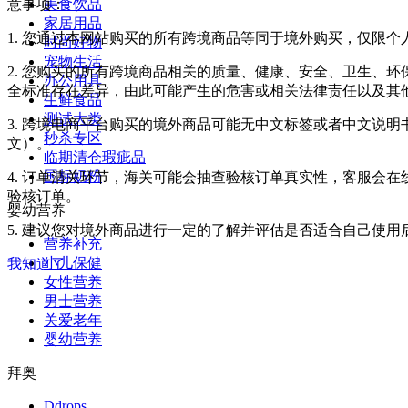
美食饮品
意事项：
家居用品
1. 您通过本网站购买的所有跨境商品等同于境外购买，仅限
时尚好物
宠物生活
2. 您购买的所有跨境商品相关的质量、健康、安全、卫生、
办公用具
全标准存在差异，由此可能产生的危害或相关法律责任以及其
生鲜食品
测试大类
3. 跨境电商平台购买的境外商品可能无中文标签或者中文说明书
秒杀专区
文）。
临期清仓瑕疵品
国标奶粉
4. 订单清关环节，海关可能会抽查验核订单真实性，客服会
验核订单。
婴幼营养
5. 建议您对境外商品进行一定的了解并评估是否适合自己使
营养补充
小儿保健
我知道了
女性营养
男士营养
关爱老年
婴幼营养
拜奥
Ddrops