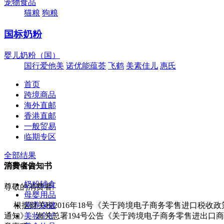
宠物食品
猫粮
狗粮
国标奶粉
婴儿奶粉（国）
国行爱他美
诺优能蕴荟
飞鹤
美素佳儿
惠氏
首页
跨境商品
海外直邮
香港直邮
一般贸易
临期专区
全部结果
营养保健
消费者告知书
奶粉辅食
尊敬的消费者:
母婴用品
营养保健
根据财关税2016年18号《关于跨境电子商务零售进口税收
美妆个护
通知》、海关总署194号公告《关于跨境电子商务零售进出口