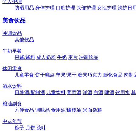
个人护理
防晒用品
身体护理
口腔护理
头部护理
女性护理
洗护日
美食饮品
冲调饮品
其他饮品
牛奶早餐
果酱/酱料
成人奶粉
牛奶
麦片
冲调饮品
休闲零食
儿童零食
饼干糕点
坚果/果干
糖果巧克力
膨化食品
肉制
酒水饮料
日韩酒/配制酒
儿童饮料
葡萄酒
洋酒
白酒
啤酒
饮用水
其
粮油副食
方便食品
调味品
食用油/橄榄油
米面杂粮
中式年节
粽子
月饼
茶叶