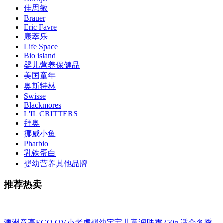
佳思敏
Brauer
Eric Favre
康萃乐
Life Space
Bio island
婴儿营养保健品
美国童年
奥斯特林
Swisse
Blackmores
L'IL CRITTERS
拜奥
挪威小鱼
Pharbio
乳铁蛋白
婴幼营养其他品牌
推荐热卖
澳洲意高EGO QV小老虎婴幼宝宝儿童润肤霜250g 适合冬季